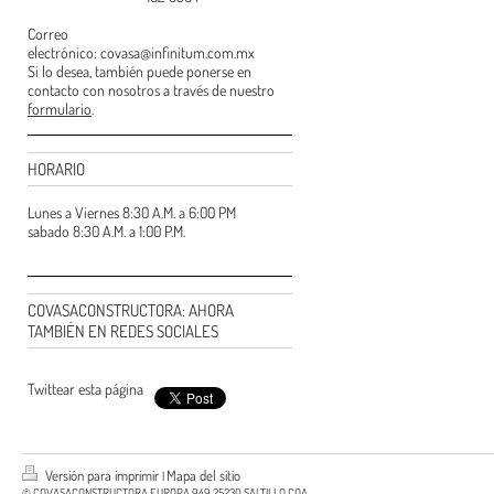
Correo
electrónico: covasa@infinitum.com.mx
Si lo desea, también puede ponerse en
contacto con nosotros a través de nuestro
formulario
.
HORARIO
Lunes a Viernes 8:30 A.M. a 6:00 PM
sabado 8:30 A.M. a 1:00 P.M.
COVASACONSTRUCTORA: AHORA
TAMBIÉN EN REDES SOCIALES
Twittear esta página
Versión para imprimir
Mapa del sitio
|
© COVASACONSTRUCTORA EUROPA 949 25230 SALTILLO COA