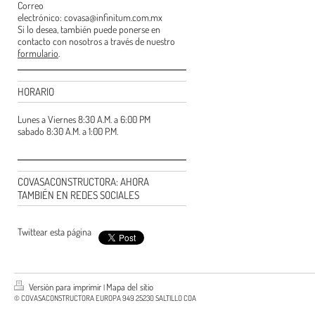
Correo
electrónico: covasa@infinitum.com.mx
Si lo desea, también puede ponerse en
contacto con nosotros a través de nuestro
formulario
.
HORARIO
Lunes a Viernes 8:30 A.M. a 6:00 PM
sabado 8:30 A.M. a 1:00 P.M.
COVASACONSTRUCTORA: AHORA
TAMBIÉN EN REDES SOCIALES
Twittear esta página
Versión para imprimir
Mapa del sitio
|
© COVASACONSTRUCTORA EUROPA 949 25230 SALTILLO COA