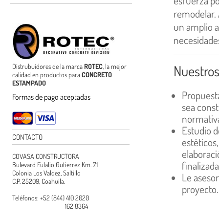
esfuerza po
remodelar. 
un amplio ab
necesidades
Nuestros
Distrubuidores de la marca
ROTEC
, la mejor
calidad en productos para
CONCRETO
ESTAMPADO
Propuesta
Formas de pago aceptadas
sea const
normativa
Estudio d
CONTACTO
estéticos
elaborac
COVASA CONSTRUCTORA
finalizada
Bulevard Eulalio Gutierrez Km. 7.1
Colonia Los Valdez, Saltillo
Le aseso
C.P. 25209, Coahuila.
proyecto.
Teléfonos: +52 (844) 410 2020
162 8364