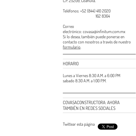
C.P. 25209, Coahuila.
Teléfonos: +52 (844) 410 2020
162 8364
Correo
electrónico: covasa@infinitum.com.mx
Si lo desea, también puede ponerse en
contacto con nosotros a través de nuestro
formulario
.
HORARIO
Lunes a Viernes 8:30 A.M. a 6:00 PM
sabado 8:30 A.M. a 1:00 P.M.
COVASACONSTRUCTORA: AHORA
TAMBIÉN EN REDES SOCIALES
Twittear esta página