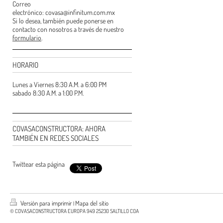
Correo
electrónico: covasa@infinitum.com.mx
Si lo desea, también puede ponerse en
contacto con nosotros a través de nuestro
formulario
.
HORARIO
Lunes a Viernes 8:30 A.M. a 6:00 PM
sabado 8:30 A.M. a 1:00 P.M.
COVASACONSTRUCTORA: AHORA
TAMBIÉN EN REDES SOCIALES
Twittear esta página
Versión para imprimir
Mapa del sitio
|
© COVASACONSTRUCTORA EUROPA 949 25230 SALTILLO COA